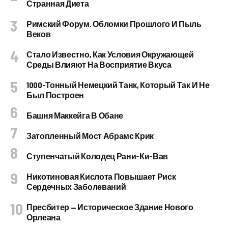
Странная Диета
Римский Форум. Обломки Прошлого И Пыль
Веков
Стало Известно, Как Условия Окружающей
Среды Влияют На Восприятие Вкуса
1000-Тонный Немецкий Танк, Который Так И Не
Был Построен
Башня Маккейга В Обане
Затопленный Мост Абрамс Крик
Ступенчатый Колодец Рани-Ки-Вав
Никотиновая Кислота Повышает Риск
Сердечных Заболеваний
Пресбитер — Историческое Здание Нового
Орлеана