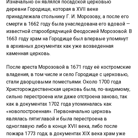
Изначально он являлся посадской церковью
деревни Городище, которая в XVII веке
принадлежала стольнику Г. И. Морозову, а после его
смерти в 1662 году была унаследована его вдовой —
известной старообрядчицей Феодосией Морозовой. В
1663 году храм на Городище был впервые упомянут
в архивных документах как уже возведенная
каменная церковь.
После ареста Морозовой в 1671 году её костромские
владения, в том числе и село Городище с церковью,
стали дворцовыми поместьями. Около 1700 года
Христорождественская церковь была, по-видимому,
сильно перестроена или даже отстроена заново, так
как в документах 1702 года упоминалась как
«новопостроенная». Первоначально церковь
являлась пятиглавой и была перестроена в
одноглавую либо в конце XVII века, либо после
пожара 1773 года; в документах XIX века храм уже