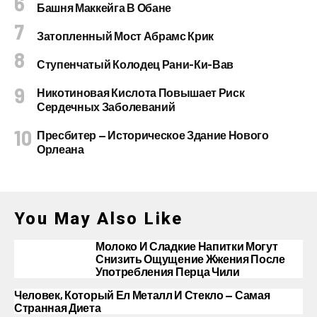
Башня Маккейга В Обане
Затопленный Мост Абрамс Крик
Ступенчатый Колодец Рани-Ки-Вав
Никотиновая Кислота Повышает Риск
Сердечных Заболеваний
Пресбитер — Историческое Здание Нового
Орлеана
You May Also Like
Молоко И Сладкие Напитки Могут
Снизить Ощущение Жжения После
Употребления Перца Чили
Человек, Который Ел Металл И Стекло — Самая
Странная Диета