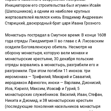
Инициатором его строительства был игумен Исайя
(Шапошников), а одним из наиболее крупных
жертвователей являлся князь Владимир Андреевич
Старицкий, двоюродный брат царя Ивана Грозного.
Монастырь пострадал в Смутное время. В конце 1608
года отряды Лжедмитрия II во главе с А. Лисовским
осадили Богоявленскую обитель. Несмотря на
оборону монастыря, которую вели монахи и
монастырские крестьяне, 30 декабря польские
отряды ворвались в монастырь, разграбили его и
разгромили. При этом погибли 11 иноков: три
иеромонаха — Трифилий, Макарий и Савватий,
иеродиакон Афиноген, иноки — Варлаам, Дионисий,
Иов, Кирилл, Максим, Иоасаф и Гурий, 5
монастырских служебников: Василий, Иван, Стефан,
Никита и Диомид, и 38 монастырских крестьян
(последующие поколения насельников монастыря