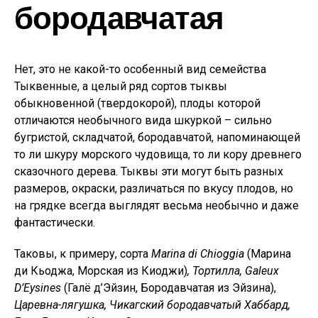
бородавчатая
Нет, это не какой-то особенный вид семейства
Тыквенные, а целый ряд сортов тыквы
обыкновенной (твердокорой), плоды которой
отличаются необычного вида шкуркой – сильно
бугристой, складчатой, бородавчатой, напоминающей
то ли шкуру морского чудовища, то ли кору древнего
сказочного дерева. Тыквы эти могут быть разных
размеров, окраски, различаться по вкусу плодов, но
на грядке всегда выглядят весьма необычно и даже
фантастически.
Таковы, к примеру, сорта
Marina di Chioggia
(Марина
ди Кьоджа, Морская из Киоджи)
, Тортилла,
Galeux
D’Eysines
(Галё д’Эйзин, Бородавчатая из Эйзина),
Царевна-лягушка, Чикагский
бородавчатый
Хаббард,