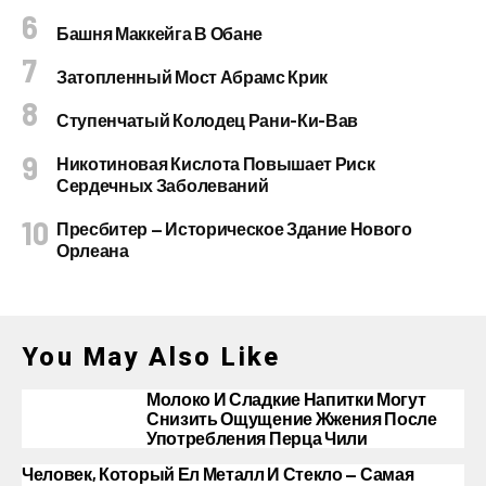
Башня Маккейга В Обане
Затопленный Мост Абрамс Крик
Ступенчатый Колодец Рани-Ки-Вав
Никотиновая Кислота Повышает Риск
Сердечных Заболеваний
Пресбитер — Историческое Здание Нового
Орлеана
You May Also Like
Молоко И Сладкие Напитки Могут
Снизить Ощущение Жжения После
Употребления Перца Чили
Человек, Который Ел Металл И Стекло — Самая