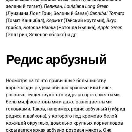
зеленый гигант)
, Пеликан, Louisiana
Long Green
(Луизиана Лонг Грин, Зеленый банан),
Cannibal Tomato
(Томат Каннибал),
Кермит
(Тайский круглый),
Вкус
грибов,
Rotonda Bianka
(Ротонда Бьянка)
,
Apple Green
(Эпл Грин, Зеленое яблоко) и др.
Редис арбузный
Несмотря на то что привычные большинству
корнеплоды редиса обычно красные или бело-
розовые, существуют его виды и сорта с желтыми,
белыми, фиолетовыми и даже разноцветными
головками. Таков, например, редис арбузный (гибрид
редиса и дайкона), у которого под кремово-белой
кожицей округлых, довольно крупных корнеплодов
скрывается яркая арбузно-розовая мякоть. Она