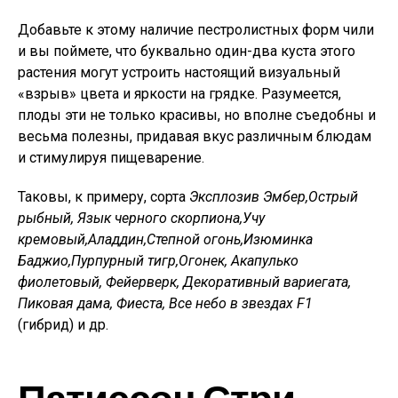
Добавьте к этому наличие пестролистных форм чили
и вы поймете, что буквально один-два куста этого
растения могут устроить настоящий визуальный
«взрыв» цвета и яркости на грядке. Разумеется,
плоды эти не только красивы, но вполне съедобны и
весьма полезны, придавая вкус различным блюдам
и стимулируя пищеварение.
Таковы, к примеру, сорта
Эксплозив Эмбер,
Острый
рыбный, Язык черного скорпиона,
Учу
кремовый,
Аладдин,
Степной огонь,
Изюминка
Баджио,
Пурпурный тигр,
Огонек, Акапулько
фиолетовый, Фейерверк, Декоративный вариегата,
Пиковая дама, Фиеста, Все небо в звездах F1
(гибрид) и др.
Патиссон Стри