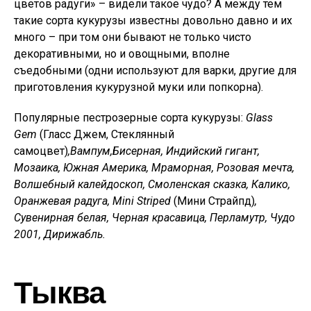
цветов радуги» – видели такое чудо? А между тем
такие сорта кукурузы известны довольно давно и их
много – при том они бывают не только чисто
декоративными, но и овощными, вполне
съедобными (одни используют для варки, другие для
приготовления кукурузной муки или попкорна).
Популярные пестрозерные сорта кукурузы:
Glass
Gem
(Гласс Джем, Стеклянный
самоцвет)
,
Вампум,
Бисерная, Индийский гигант,
Мозаика, Южная Америка, Мраморная, Розовая мечта,
Волшебный калейдоскоп, Смоленская сказка, Калико,
Оранжевая радуга,
Mini
Striped
(Мини Страйпд)
,
Сувенирная белая, Черная красавица, Перламутр, Чудо
2001, Дирижабль.
Тыква