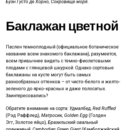
Буэн Густо де Хорно, Сокровище моря.
Баклажан цветной
Паслен темноплодный (официальное ботаническое
название всем знакомого баклажана), разумеется,
всем привычнее видеть с темно-фиолетовыми
плодами с глянцевой шкуркой. Однако сортовые
баклажаны на кусте могут быть самых
разнообразных оттенков – от чисто-белого и желто-
зеленого до ярко-красных и даже полосатых.
Заинтересовались?
Обратите внимание на сорта:
Удмалбед,
Red Ruffled
(Рэд Раффлед)
, Матросик,
Golden Egg
(Голден
Эгг, Золотое яйцо)
, Бразильский овальный
оранжевый,
Cambodian Green Giant
(Камбоджийский