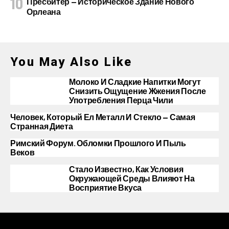
Пресбитер — Историческое Здание Нового
Орлеана
You May Also Like
Молоко И Сладкие Напитки Могут
Снизить Ощущение Жжения После
Употребления Перца Чили
Человек, Который Ел Металл И Стекло — Самая
Странная Диета
Римский Форум. Обломки Прошлого И Пыль
Веков
Стало Известно, Как Условия
Окружающей Среды Влияют На
Восприятие Вкуса