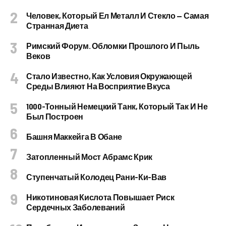
Человек, Который Ел Металл И Стекло — Самая
Странная Диета
Римский Форум. Обломки Прошлого И Пыль
Веков
Стало Известно, Как Условия Окружающей
Среды Влияют На Восприятие Вкуса
1000-Тонный Немецкий Танк, Который Так И Не
Был Построен
Башня Маккейга В Обане
Затопленный Мост Абрамс Крик
Ступенчатый Колодец Рани-Ки-Вав
Никотиновая Кислота Повышает Риск
Сердечных Заболеваний