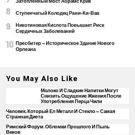
Затопленный Мост Абрамс Крик
Ступенчатый Колодец Рани-Ки-Вав
Никотиновая Кислота Повышает Риск
Сердечных Заболеваний
Пресбитер — Историческое Здание Нового
Орлеана
You May Also Like
Молоко И Сладкие Напитки Могут
Снизить Ощущение Жжения После
Употребления Перца Чили
Человек, Который Ел Металл И Стекло — Самая
Странная Диета
Римский Форум. Обломки Прошлого И Пыль
Веков