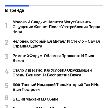
В Тренде
Молоко И Сладкие Напитки Могут Снизить
Ощущение Жжения После Употребления Перца
Чили
Человек, Который Ел Металл И Стекло — Самая
Странная Диета
Римский Форум. Обломки Прошлого И Пыль
Веков
Стало Известно, Как Условия Окружающей
Среды Влияют На Восприятие Вкуса
1000-Тонный Немецкий Танк, Который Так И Не
Был Построен
Башня Маккейга В Обане