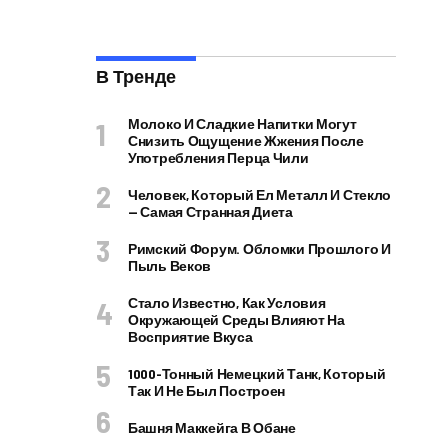
В Тренде
Молоко И Сладкие Напитки Могут
Снизить Ощущение Жжения После
Употребления Перца Чили
Человек, Который Ел Металл И Стекло
— Самая Странная Диета
Римский Форум. Обломки Прошлого И
Пыль Веков
Стало Известно, Как Условия
Окружающей Среды Влияют На
Восприятие Вкуса
1000-Тонный Немецкий Танк, Который
Так И Не Был Построен
Башня Маккейга В Обане