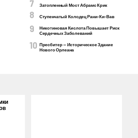
Затопленный Мост Абрамс Крик
Ступенчатый Колодец Рани-Ки-Вав
Никотиновая Кислота Повышает Риск
Сердечных Заболеваний
Пресбитер — Историческое Здание
Нового Орлеана
мки
ов