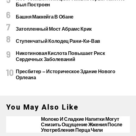
Был Построен
Башня Маккейга В Обане
Затопленный Мост Абрамс Крик
Ступенчатый Колодец Рани-Ки-Вав
Никотиновая Кислота Повышает Риск
Сердечных Заболеваний
Пресбитер — Историческое Здание Нового
Орлеана
You May Also Like
Молоко И Сладкие Напитки Могут
Снизить Ощущение Жжения После
Употребления Перца Чили