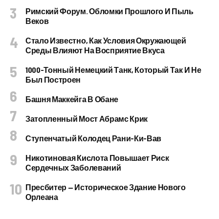
Римский Форум. Обломки Прошлого И Пыль
Веков
Стало Известно, Как Условия Окружающей
Среды Влияют На Восприятие Вкуса
1000-Тонный Немецкий Танк, Который Так И Не
Был Построен
Башня Маккейга В Обане
Затопленный Мост Абрамс Крик
Ступенчатый Колодец Рани-Ки-Вав
Никотиновая Кислота Повышает Риск
Сердечных Заболеваний
Пресбитер — Историческое Здание Нового
Орлеана