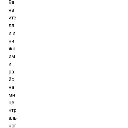
Ва
нв
ите
лл
и и
ни
жн
им
и
ра
йо
на
ми
це
нтр
аль
ног