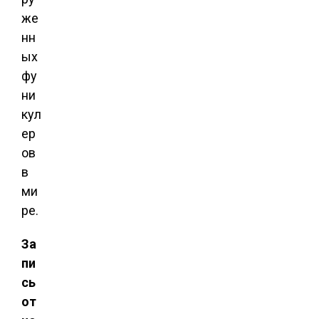
же
нн
ых
фу
ни
кул
ер
ов
в
ми
ре.
За
пи
сь
от