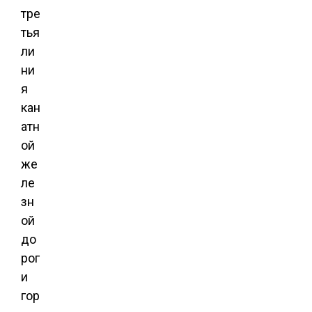
тре
тья
ли
ни
я
кан
атн
ой
же
ле
зн
ой
до
рог
и
гор