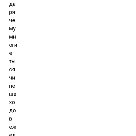
да
ря
че
му
мн
оги
е
ты
ся
чи
пе
ше
хо
до
в
еж
ед