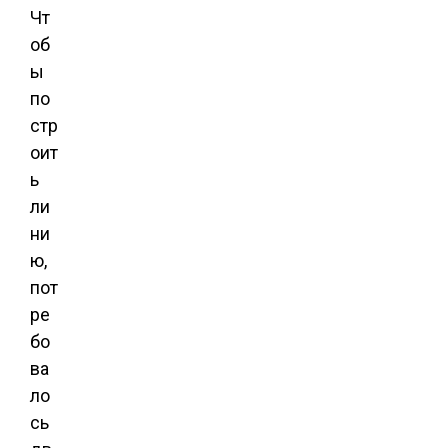
Чт
об
ы
по
стр
оит
ь
ли
ни
ю,
пот
ре
бо
ва
ло
сь