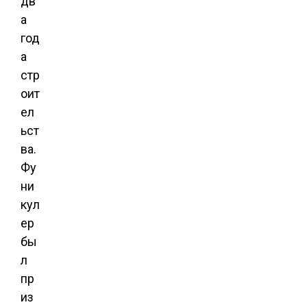
дв
а
год
а
стр
оит
ел
ьст
ва.
Фу
ни
кул
ер
бы
л
пр
из