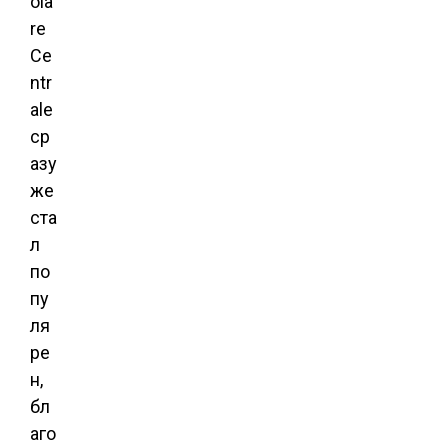
ola
re
Ce
ntr
ale
ср
азу
же
ста
л
по
пу
ля
ре
н,
бл
аго