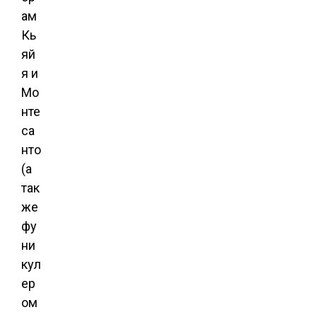
ам
Кь
яй
я и
Мо
нте
са
нто
(а
так
же
фу
ни
кул
ер
ом