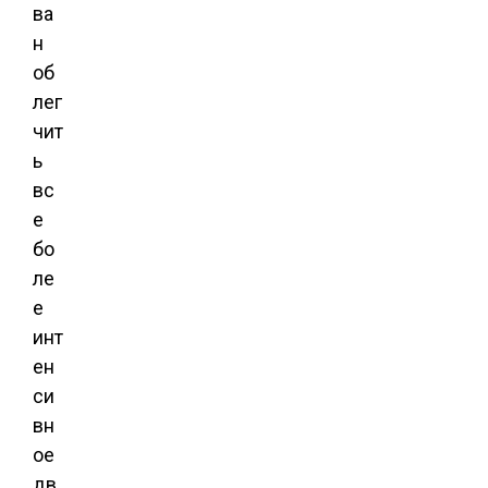
ва
н
об
лег
чит
ь
вс
е
бо
ле
е
инт
ен
си
вн
ое
дв