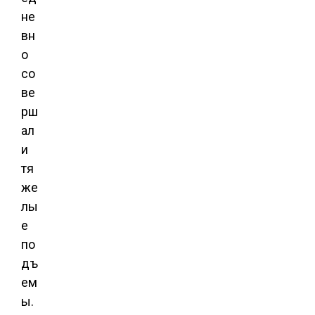
не
вн
о
со
ве
рш
ал
и
тя
же
лы
е
по
дъ
ем
ы.