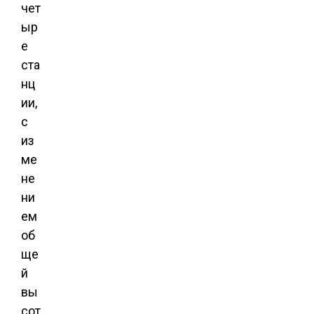
чет
ыр
е
ста
нц
ии,
с
из
ме
не
ни
ем
об
ще
й
вы
сот