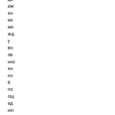
иж
ен
ие
ме
жд
у
во
зв
ыш
ен
но
й
пл
ощ
ад
ью