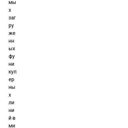
мы
х
заг
ру
же
нн
ых
фу
ни
кул
ер
ны
х
ли
ни
й в
ми