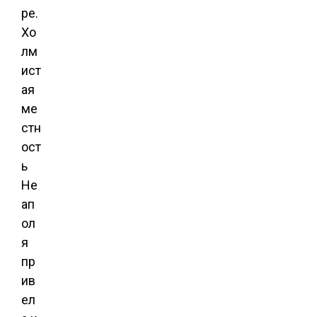
ре.
Хо
лм
ист
ая
ме
стн
ост
ь
Не
ап
ол
я
пр
ив
ел