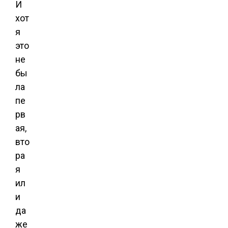
И
хот
я
это
не
бы
ла
пе
рв
ая,
вто
ра
я
ил
и
да
же