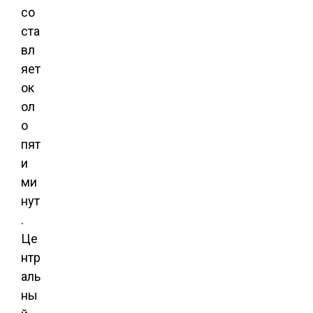
со
ста
вл
яет
ок
ол
о
пят
и
ми
нут
.
Це
нтр
аль
ны