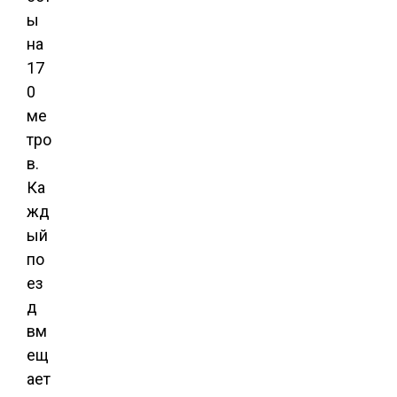
ы
на
17
0
ме
тро
в.
Ка
жд
ый
по
ез
д
вм
ещ
ает