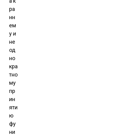
а к
ра
нн
ем
у и
не
од
но
кра
тно
му
пр
ин
яти
ю
фу
ни