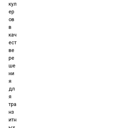
кул
ер
ов
в
кач
ест
ве
ре
ше
ни
я
дл
я
тра
нз
итн
ых