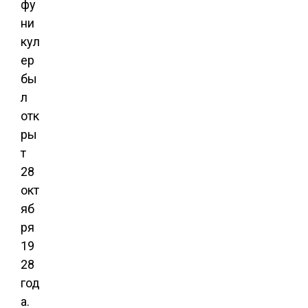
фу
ни
кул
ер
бы
л
отк
ры
т
28
окт
яб
ря
19
28
год
а.