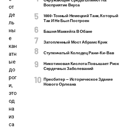
Восприятие Вкуса
от
де
1000-Тонный Немецкий Танк, Который
Так И Не Был Построен
ль
ны
Башня Маккейга В Обане
е
Затопленный Мост Абрамс Крик
кан
Ступенчатый Колодец Рани-Ки-Вав
атн
ые
Никотиновая Кислота Повышает Риск
Сердечных Заболеваний
до
рог
Пресбитер — Историческое Здание
Нового Орлеана
и,
это
од
на
из
са