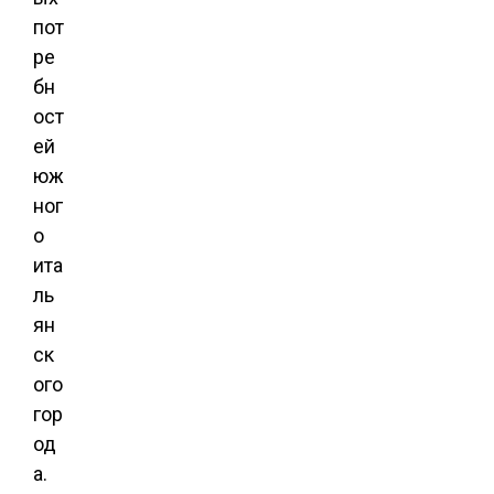
пот
ре
бн
ост
ей
юж
ног
о
ита
ль
ян
ск
ого
гор
од
а.