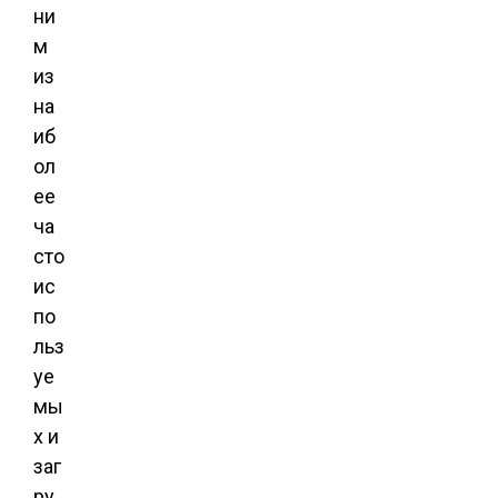
ни
м
из
на
иб
ол
ее
ча
сто
ис
по
льз
уе
мы
х и
заг
ру