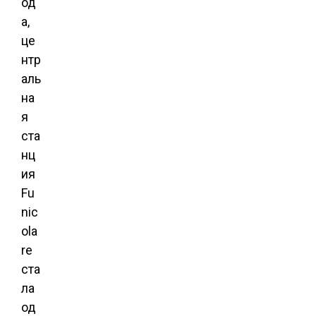
од
а,
це
нтр
аль
на
я
ста
нц
ия
Fu
nic
ola
re
ста
ла
од