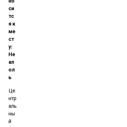
но
си
тс
я к
ме
ст
у:
Не
ап
ол
ь
Це
нтр
аль
ны
й