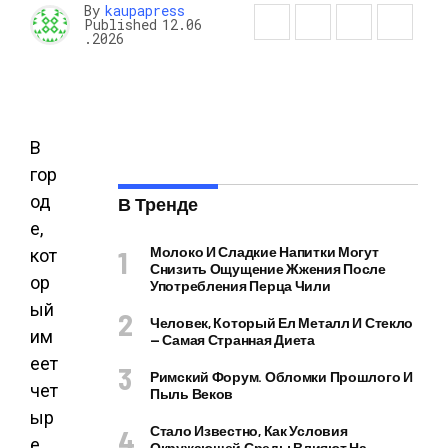
By
kaupapress
Published
12.06
.2026
В
гор
од
В Тренде
е,
Молоко И Сладкие Напитки Могут
кот
Снизить Ощущение Жжения После
ор
Употребления Перца Чили
ый
Человек, Который Ел Металл И Стекло
им
— Самая Странная Диета
еет
Римский Форум. Обломки Прошлого И
чет
Пыль Веков
ыр
Стало Известно, Как Условия
е
Окружающей Среды Влияют На