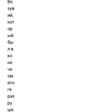
Ве
зув
ий,
кот
ор
ый
бы
л в
ко
не
чн
ом
ито
ге
раз
ру
ше