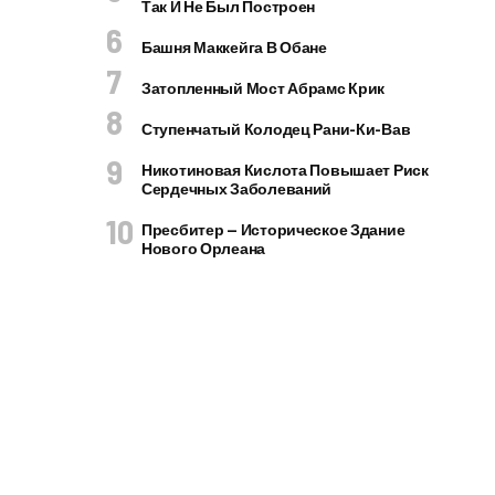
Так И Не Был Построен
Башня Маккейга В Обане
Затопленный Мост Абрамс Крик
Ступенчатый Колодец Рани-Ки-Вав
Никотиновая Кислота Повышает Риск
Сердечных Заболеваний
Пресбитер — Историческое Здание
Нового Орлеана