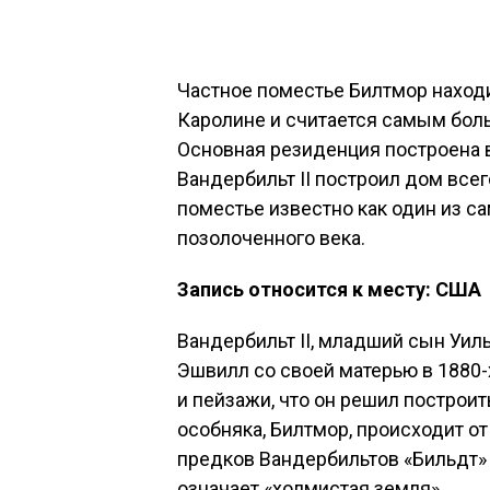
Частное поместье Билтмор наход
Каролине и считается самым бол
Основная резиденция построена 
Вандербильт II построил дом всего
поместье известно как один из 
позолоченного века.
Запись относится к месту: США
Вандербильт II, младший сын Уиль
Эшвилл со своей матерью в 1880-
и пейзажи, что он решил построи
особняка, Билтмор, происходит от
предков Вандербильтов «Бильдт» 
означает «холмистая земля».