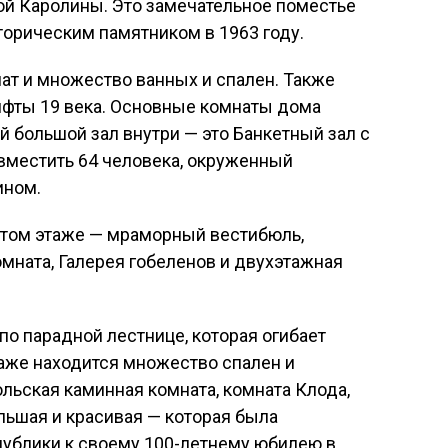
й Каролины. Это замечательное поместье
орическим памятником в 1963 году.
ат и множество ванных и спален. Также
лифты 19 века. Основные комнаты дома
й большой зал внутри — это Банкетный зал с
вместить 64 человека, окруженный
ином.
том этаже — мраморный вестибюль,
омната, Галерея гобеленов и двухэтажная
по парадной лестнице, которая огибает
аже находится множество спален и
ольская каминная комната, комната Клода,
льшая и красивая — которая была
публики к своему 100-летнему юбилею в