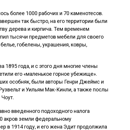
ось более 1000 рабочих и 70 каменотесов.
завершен так быстро, на его территории были
тву дерева и кирпича. Тем временем
купил тысячи предметов мебели для своего
белье, гобелены, украшения, ковры,
 1895 года, и с этого дня многие члены
етили его «маленькое горное убежище».
ших особняк, были авторы Генри Джеймс и
Рузвельт и Уильям Мак-Кинли, а также послы
 Чоут.
авно введенного подоходного налога
00 акров земли федеральному
ер в 1914 году, и его жена Эдит продолжила