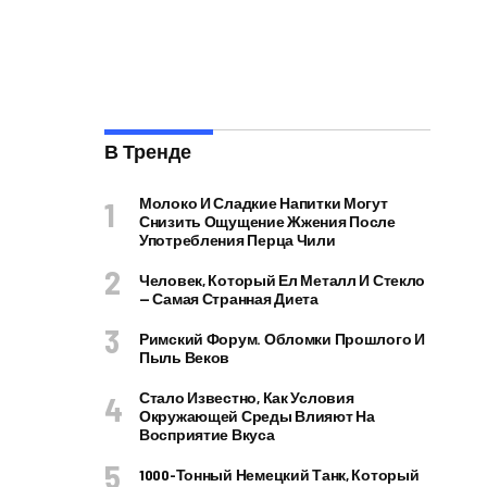
В Тренде
Молоко И Сладкие Напитки Могут
Снизить Ощущение Жжения После
Употребления Перца Чили
Человек, Который Ел Металл И Стекло
— Самая Странная Диета
Римский Форум. Обломки Прошлого И
Пыль Веков
Стало Известно, Как Условия
Окружающей Среды Влияют На
Восприятие Вкуса
1000-Тонный Немецкий Танк, Который