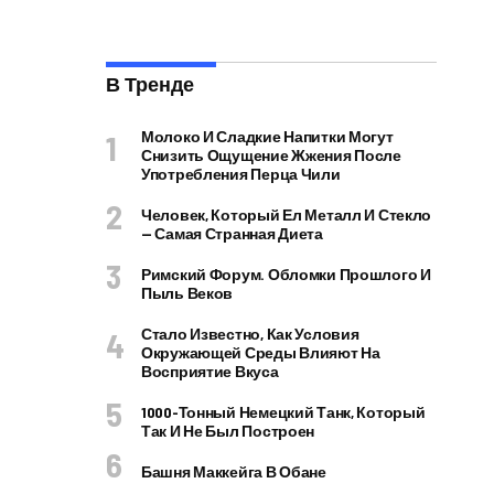
В Тренде
Молоко И Сладкие Напитки Могут
Снизить Ощущение Жжения После
Употребления Перца Чили
Человек, Который Ел Металл И Стекло
— Самая Странная Диета
Римский Форум. Обломки Прошлого И
Пыль Веков
Стало Известно, Как Условия
Окружающей Среды Влияют На
Восприятие Вкуса
1000-Тонный Немецкий Танк, Который
Так И Не Был Построен
Башня Маккейга В Обане